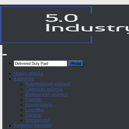
Skip
to
content
Vyhledávání
Hlavní stránka
Kategorie
Automobilový průmysl
Chemický průmysl
Elektronický průmysl
Energie
Kovoprůmysl
Logistika
Obrana
Strojírenství
Kontaktní formulář