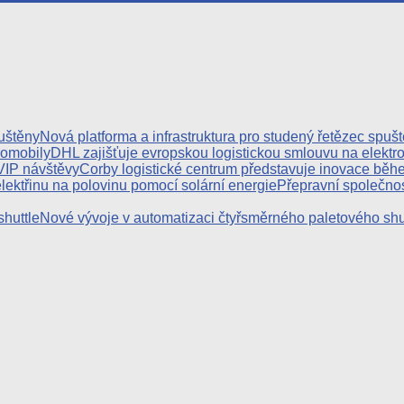
Nová platforma a infrastruktura pro studený řetězec spuš
DHL zajišťuje evropskou logistickou smlouvu na elektr
Corby logistické centrum představuje inovace běh
Přepravní společnost
Nové vývoje v automatizaci čtyřsměrného paletového shu