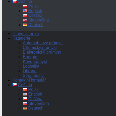
Čeština
Polski
English
Čeština
Slovenčina
Deutsch
Hlavní stránka
Kategorie
Automobilový průmysl
Chemický průmysl
Elektronický průmysl
Energie
Kovoprůmysl
Logistika
Obrana
Strojírenství
Kontaktní formulář
Čeština
Polski
English
Čeština
Slovenčina
Deutsch