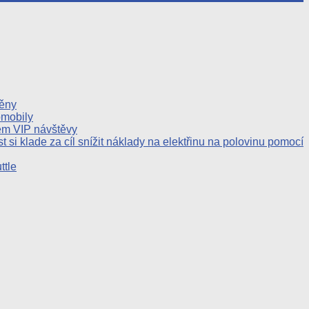
těny
omobily
em VIP návštěvy
 si klade za cíl snížit náklady na elektřinu na polovinu pomocí
ttle