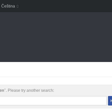
Čeština
men
". Please try another search: