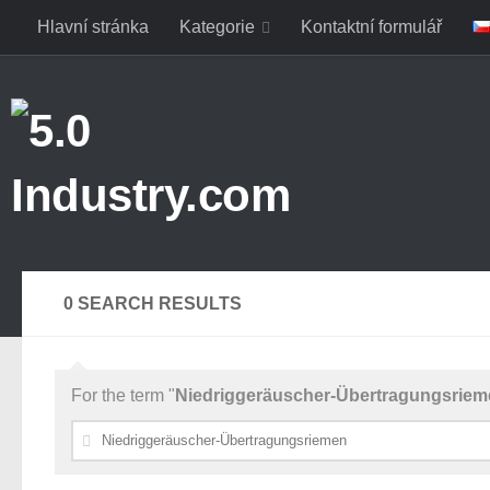
Hlavní stránka
Kategorie
Kontaktní formulář
Skip to content
0 SEARCH RESULTS
For the term "
Niedriggeräuscher-Übertragungsrie
Vyhledávání