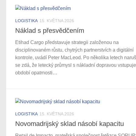
LOGISTIKA
15. KVĚTNA 2026
Náklad s přesvědčením
Etihad Cargo představuje strategii založenou na
disciplinovaném růstu, chytrých partnerstvích a digitální
kontrole, uvádí Peter MacLeod. Po několika letech naru
se zdá, že letecký průmysl s nákladní dopravou vstupuj
období opatrnosti…
LOGISTIKA
15. KVĚTNA 2026
Novomadrijský sklad násobí kapacitu
Retail de Impacto, mateřská společnost řetězce SQRUP