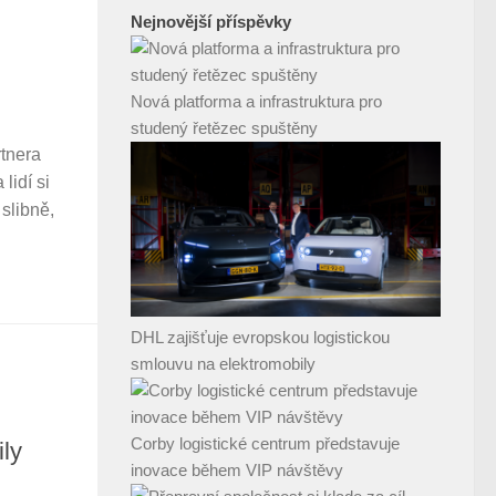
Nejnovější příspěvky
Nová platforma a infrastruktura pro
studený řetězec spuštěny
rtnera
lidí si
slibně,
DHL zajišťuje evropskou logistickou
smlouvu na elektromobily
Corby logistické centrum představuje
ily
inovace během VIP návštěvy