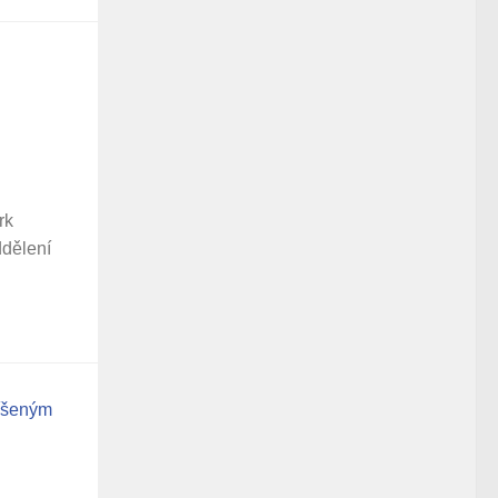
rk
ddělení