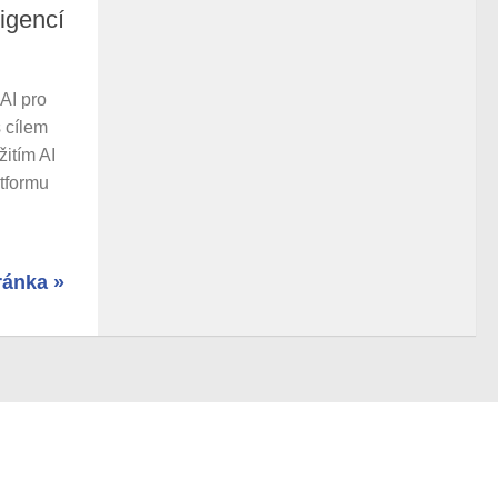
ligencí
 AI pro
s cílem
žitím AI
atformu
ránka »