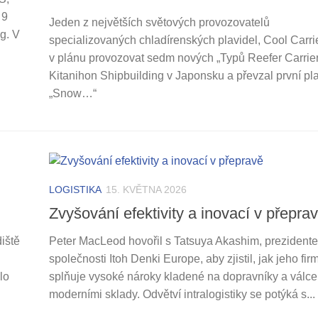
 9
Jeden z největších světových provozovatelů
g. V
specializovaných chladírenských plavidel, Cool Carri
v plánu provozovat sedm nových „Typů Reefer Carrier
Kitanihon Shipbuilding v Japonsku a převzal první pla
„Snow…“
LOGISTIKA
15. KVĚTNA 2026
Zvyšování efektivity a inovací v přepra
iště
Peter MacLeod hovořil s Tatsuya Akashim, prezident
společnosti Itoh Denki Europe, aby zjistil, jak jeho fir
lo
splňuje vysoké nároky kladené na dopravníky a válce
moderními sklady. Odvětví intralogistiky se potýká s...