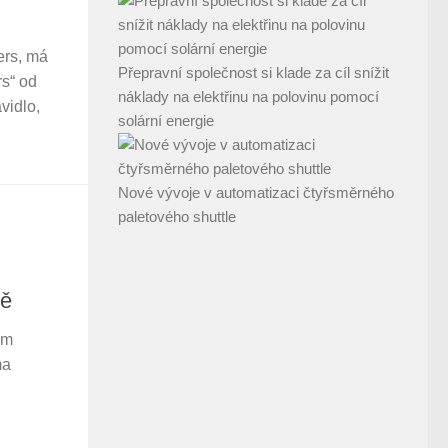
ers, má
Přepravní společnost si klade za cíl snížit
s“ od
náklady na elektřinu na polovinu pomocí
vidlo,
solární energie
Nové vývoje v automatizaci čtyřsměrného
paletového shuttle
vě
em
ma