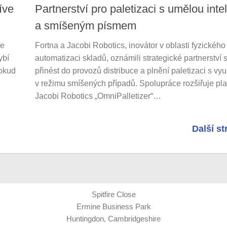
íve
Partnerství pro paletizaci s umělou inte
a smíšeným písmem
je
Fortna a Jacobi Robotics, inovátor v oblasti fyzického
ybí
automatizaci skladů, oznámili strategické partnerství 
pokud
přinést do provozů distribuce a plnění paletizaci s vyu
v režimu smíšených případů. Spolupráce rozšiřuje pl
Jacobi Robotics „OmniPalletizer“…
Další st
Spitfire Close
Ermine Business Park
Huntingdon, Cambridgeshire