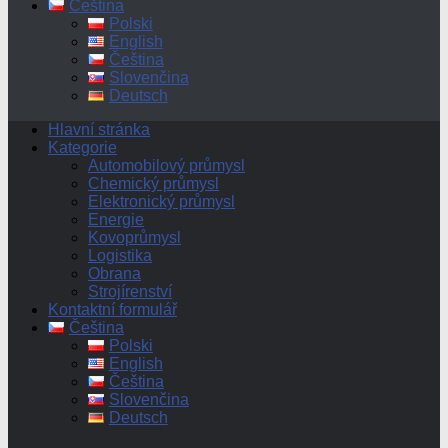
Čeština
Polski
English
Čeština
Slovenčina
Deutsch
Hlavní stránka
Kategorie
Automobilový průmysl
Chemický průmysl
Elektronický průmysl
Energie
Kovoprůmysl
Logistika
Obrana
Strojírenství
Kontaktní formulář
Čeština
Polski
English
Čeština
Slovenčina
Deutsch