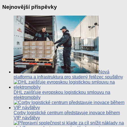
Nejnovější příspěvky
Nová
platforma a infrastruktura pro studený řetězec spuštěny
DHL zajišťuje evropskou logistickou smlouvu na
elektromobily
Corby logistické centrum představuje inovace během
VIP návštěvy