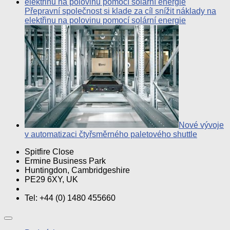
Přepravní společnost si klade za cíl snížit náklady na
elektřinu na polovinu pomocí solární energie
Nové vývoje
v automatizaci čtyřsměrného paletového shuttle
Spitfire Close
Ermine Business Park
Huntingdon, Cambridgeshire
PE29 6XY, UK
Tel: +44 (0) 1480 455660