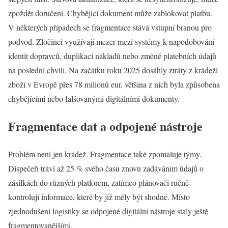
zpoždět doručení. Chybějící dokument může zablokovat platbu.
V některých případech se fragmentace stává vstupní branou pro
podvod. Zločinci využívají mezer mezi systémy k napodobování
identit dopravců, duplikaci nákladů nebo změně platebních údajů
na poslední chvíli. Na začátku roku 2025 dosáhly ztráty z krádeží
zboží v Evropě přes 78 milionů eur, většina z nich byla způsobena
chybějícími nebo falšovanými digitálními dokumenty.
Fragmentace dat a odpojené nástroje
Problém není jen krádež. Fragmentace také zpomaluje týmy.
Dispečeři tráví až 25 % svého času znovu zadáváním údajů o
zásilkách do různých platforem, zatímco plánovači ručně
kontrolují informace, které by již měly být shodné. Místo
zjednodušení logistiky se odpojené digitální nástroje staly ještě
fragmentovanějšími.