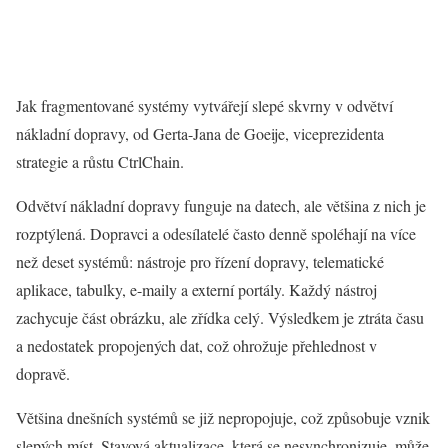
Jak fragmentované systémy vytvářejí slepé skvrny v odvětví
nákladní dopravy, od Gerta-Jana de Goeije, viceprezidenta
strategie a růstu CtrlChain.
Odvětví nákladní dopravy funguje na datech, ale většina z nich je
rozptýlená. Dopravci a odesílatelé často denně spoléhají na více
než deset systémů: nástroje pro řízení dopravy, telematické
aplikace, tabulky, e-maily a externí portály. Každý nástroj
zachycuje část obrázku, ale zřídka celý. Výsledkem je ztráta času
a nedostatek propojených dat, což ohrožuje přehlednost v
dopravě.
Většina dnešních systémů se již nepropojuje, což způsobuje vznik
slepých míst. Stavová aktualizace, která se nesynchronizuje, může