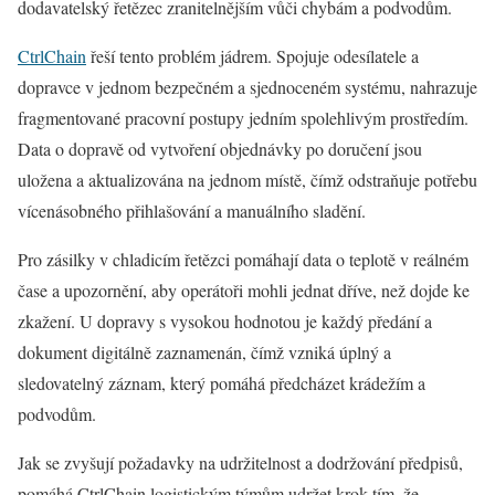
dodavatelský řetězec zranitelnějším vůči chybám a podvodům.
CtrlChain
řeší tento problém jádrem. Spojuje odesílatele a
dopravce v jednom bezpečném a sjednoceném systému, nahrazuje
fragmentované pracovní postupy jedním spolehlivým prostředím.
Data o dopravě od vytvoření objednávky po doručení jsou
uložena a aktualizována na jednom místě, čímž odstraňuje potřebu
vícenásobného přihlašování a manuálního sladění.
Pro zásilky v chladicím řetězci pomáhají data o teplotě v reálném
čase a upozornění, aby operátoři mohli jednat dříve, než dojde ke
zkažení. U dopravy s vysokou hodnotou je každý předání a
dokument digitálně zaznamenán, čímž vzniká úplný a
sledovatelný záznam, který pomáhá předcházet krádežím a
podvodům.
Jak se zvyšují požadavky na udržitelnost a dodržování předpisů,
pomáhá CtrlChain logistickým týmům udržet krok tím, že