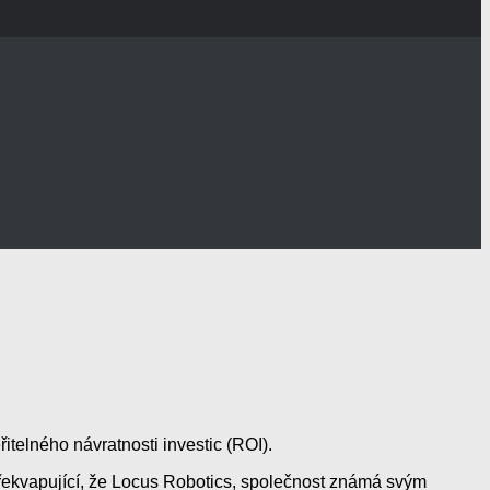
itelného návratnosti investic (ROI).
o překvapující, že Locus Robotics, společnost známá svým