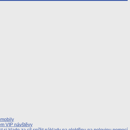
omobily
em VIP návštěvy
 si klade za cíl snížit náklady na elektřinu na polovinu pomocí