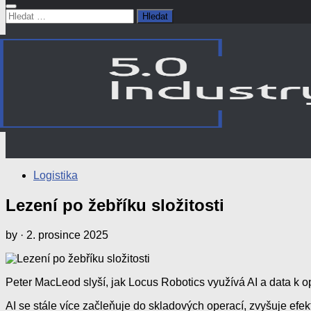
Vyhledávání
Logistika
Lezení po žebříku složitosti
by
·
2. prosince 2025
Peter MacLeod slyší, jak Locus Robotics využívá AI a data k op
AI se stále více začleňuje do skladových operací, zvyšuje efek