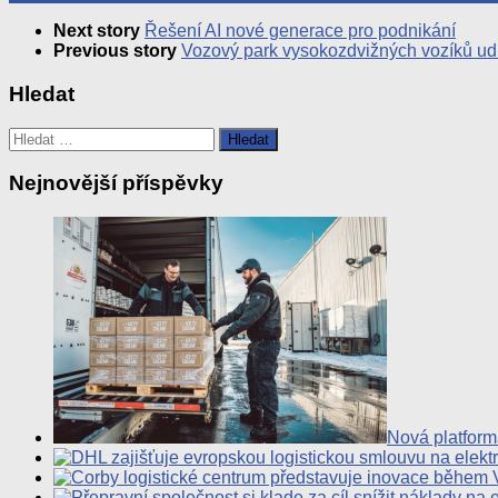
Next story
Řešení AI nové generace pro podnikání
Previous story
Vozový park vysokozdvižných vozíků udr
Hledat
Vyhledávání
Nejnovější příspěvky
Nová platforma