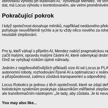
obrovskou výhodu při budování AI,“ vysvětluje Mendez. Ve sro
dat, má Locus výhodu v kontrolovaném, ale velmi proměnlivém p
Pokračující pokrok
I když společnost dosahuje milníků, například nedávného překro
pohybuje neuvěřitelně rychle a je tu vždy něco nového za roh
neustálé zlepšování.
Pro ty, kteří váhají s přijetím AI, Mendez nabízí pragmatickou
začít malými, opravdu malými částmi AI, které odemykají drob
čímž se vyhýbají rizikům úplné náhrady.
Jedním z nejpřesvědčivějších příkladů vize AI od Locus je PLA
autonomní roboty, rozhodování řízené AI a optimalizaci v reá
a přizpůsobivost, zatímco zůstává transparentní a odpovědný.
Locus Robotics je jednou z těch společností, které se zdají de
holistickým systémům poskytuje zákazníkům měřitelné zlepše
ale transformačním nástrojem: „Je tady, aby zůstala. Je to neuv
You may also like...