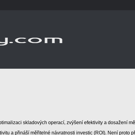
timalizaci skladových operací, zvýšení efektivity a dosažení měř
tivitu a přináší měřitelné návratnosti investic (ROI). Není prot