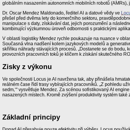
globálním nasazením autonomních mobilních robotů (AMRs), je 
Dr. Oscar Mendez Maldonado, ředitel AI a datové vědy ve
Loc
přešel před dvěma lety do komerčního sektoru, pravděpodobně 
manipulace s daty, získávání dat, jejich porozumění a následn
kombinující výzkumnou úroveň odbornosti s praktickými aplik
V oblasti logistiky Mendez rychle poukazuje na nuance v oblast
Současná vlna nadšení kolem jazykových modelů a generativní A
skříňku náhrady stávajících procesů. „Dostanete se do bodu, k
provozních pracovních toků je klíčem k získání skutečného RO
Zisky z výkonu
Ve společnosti Locus je AI navržena tak, aby přinášela hmatat
reálném čase řídí trasy vybírajících pracovníků. „Z pohledu už
sedm,‘“ vysvětluje Mendez. Za scénou sofistikovaný AI engine 
nasazených místech. Kromě zvýšení produktivity systém také z
Základní principy
Dopad AI přesahuje pouze efektivitu při výběru. Locus používá