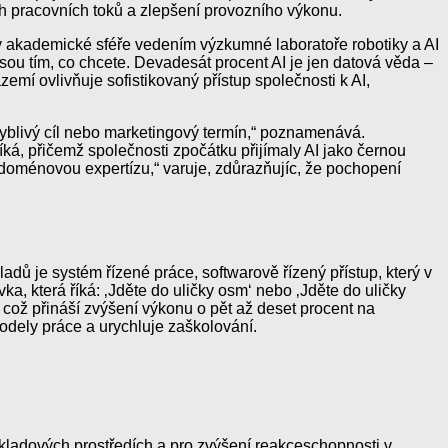
h pracovních toků a zlepšení provozního výkonu.
h v akademické sféře vedením výzkumné laboratoře robotiky a AI
ou tím, co chcete. Devadesát procent AI je jen datová věda –
emí ovlivňuje sofistikovaný přístup společnosti k AI,
ohyblivý cíl nebo marketingový termín,“ poznamenává.
íká, přičemž společnosti zpočátku přijímaly AI jako černou
u doménovou expertízu,“ varuje, zdůrazňujíc, že pochopení
dů je systém řízené práce, softwarově řízený přístup, který v
ka, která říká: ‚Jděte do uličky osm‘ nebo ‚Jděte do uličky
 což přináší zvýšení výkonu o pět až deset procent na
odely práce a urychluje zaškolování.
skladových prostředích a pro zvýšení reakceschopnosti v