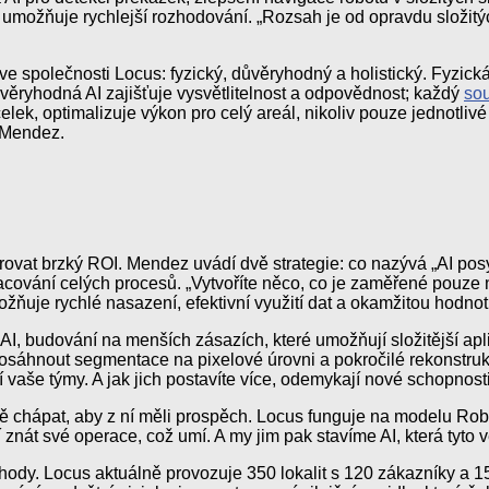
možňuje rychlejší rozhodování. „Rozsah je od opravdu složitých
I ve společnosti Locus: fyzický, důvěryhodný a holistický. Fyzic
ůvěryhodná AI zajišťuje vysvětlitelnost a odpovědnost; každý
so
elek, optimalizuje výkon pro celý areál, nikoliv pouze jednotliv
e Mendez.
at brzký ROI. Mendez uvádí dvě strategie: co nazývá „AI posyp
pracování celých procesů. „Vytvoříte něco, co je zaměřené pouz
možňuje rychlé nasazení, efektivní využití dat a okamžitou hodn
 AI, budování na menších zásazích, které umožňují složitější ap
dosáhnout segmentace na pixelové úrovni a pokročilé rekonstruk
lí vaše týmy. A jak jich postavíte více, odemykají nové schopn
ně chápat, aby z ní měli prospěch. Locus funguje na modelu Rob
sí znát své operace, což umí. A my jim pak stavíme AI, která tyto
hody. Locus aktuálně provozuje 350 lokalit s 120 zákazníky a 15