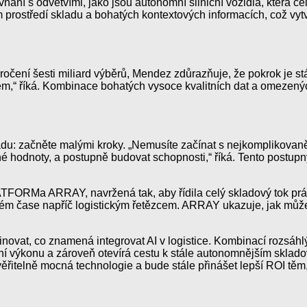
vnání s odvětvími, jako jsou autonomní silniční vozidla, kter
rostředí skladu a bohatých kontextových informacích, což vytvá
čení šesti miliard výběrů, Mendez zdůrazňuje, že pokrok je stál
em,“ říká. Kombinace bohatých vysoce kvalitních dat a omezený
 radu: začněte malými kroky. „Nemusíte začínat s nejkomplikovan
né hodnoty, a postupně budovat schopnosti,“ říká. Tento postup
TFORMa ARRAY, navržená tak, aby řídila celý skladový tok práce
lném čase napříč logistickým řetězcem. ARRAY ukazuje, jak může
finovat, co znamená integrovat AI v logistice. Kombinací rozsáh
ní výkonu a zároveň otevírá cestu k stále autonomnějším skla
ěřitelně mocná technologie a bude stále přinášet lepší ROI těm, k