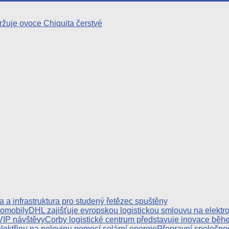
žuje ovoce Chiquita čerstvé
 a infrastruktura pro studený řetězec spuštěny
DHL zajišťuje evropskou logistickou smlouvu na elektr
Corby logistické centrum představuje inovace běh
Přepravní společnost