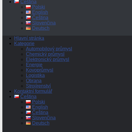
Čeština
Polski
English
Čeština
Slovenčina
Deutsch
Hlavní stránka
Kategorie
Automobilový průmysl
Chemický průmysl
Elektronický průmysl
Energie
Kovoprůmysl
Logistika
Obrana
Strojírenství
Kontaktní formulář
Čeština
Polski
English
Čeština
Slovenčina
Deutsch