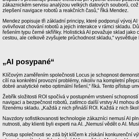
zákaznickém servisu analýzou velkých datových souborů, což u
zlepšení navigace robotů a reakčních časů,“ říká Mendez.
Mendez popisuje tři základní principy, které podporují vývoj A
ovlivňovat chování robotů a jejich interakce v rámci skladu. D
řešením typu černé skříňky. Holistická AI považuje sklad jako c
cestou, ale celkově zvyšujete průchodnost skladu,“ vysvětluj
„AI posypané“
Klíčovým zaměřením společnosti Locus je schopnost demonstrov
cílí na konkrétní provozní problémy, nikoliv na kompletní pře
dobré analytické nebo optimální řešení,“ říká. Tento přístup u
Žebřík složitosti ROI spočívá v postupném vrstvení schopností
navigaci a bezpečnost robotů, zatímco další vrstvy AI mohou 
řízenému skladu. „Každá z nich přináší ROI. Každá z nich ško
Navzdory sofistikovanosti technologie zákazníci nemusí AI pl
nutnosti, aby klienti byli experti na AI. „Nemusí vědět o AI. Mu
Postup společnosti se zdá být klíčem k získání konkurenční vý