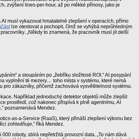
, zvýšení lines-per-hour, až po měkké přínosy, jako je
ká AI musí vykazovat hmatatelné zlepšení v operacích, přímo
učást
lze otestovat a pochopit, čímž se vyhýbá neprůhledným
é pracovníky. „Někdy to znamená, že pracovník musí jít delší
áním“ a stoupáním po „žebříku složitosti ROI.“ AI posypání
e na vyplnění té mezery… toho místa v systému, které nemá
otu pro zákazníky, přičemž zachovává vysvětlitelnost systému.
likace. Například jednoduchý detektor objektů může zlepšit
ce prostředí, což nakonec přispívá k plně agentnímu, AI
osti,“ poznamenává Mendez.
otics-as-a-Service (RaaS), který přináší zlepšení výkonu bez
 věci zohledňuje,“ říká Mendez.
 000 roboty, sbírá nepřetržitá provozní data. „To nám dává