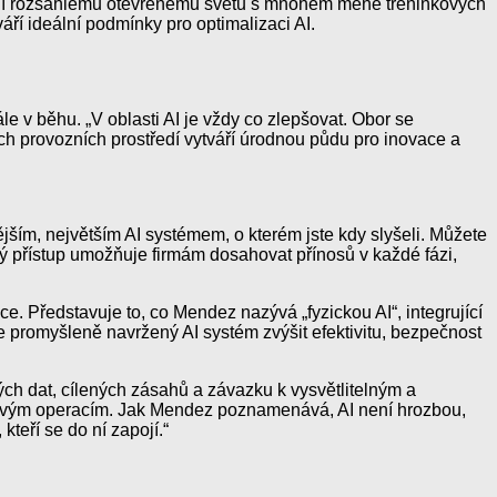
á čelí rozsáhlému otevřenému světu s mnohem méně tréninkových
ří ideální podmínky pro optimalizaci AI.
e v běhu. „V oblasti AI je vždy co zlepšovat. Obor se
ch provozních prostředí vytváří úrodnou půdu pro inovace a
ějším, největším AI systémem, o kterém jste kdy slyšeli. Můžete
ný přístup umožňuje firmám dosahovat přínosů v každé fázi,
. Představuje to, co Mendez nazývá „fyzickou AI“, integrující
 promyšleně navržený AI systém zvýšit efektivitu, bezpečnost
lých dat, cílených zásahů a závazku k vysvětlitelným a
dovým operacím. Jak Mendez poznamenává, AI není hrozbou,
teří se do ní zapojí.“