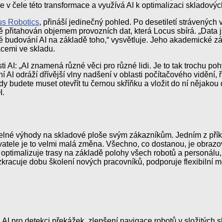
v čele této transformace a využívá AI k optimalizaci skladovýc
us Robotics
, přináší jedinečný pohled. Po desetiletí strávenýc
přitahován objemem provozních dat, která Locus sbírá. „Data js
é budování AI na základě toho,“ vysvětluje. Jeho akademické záz
acemi ve skladu.
i AI: „AI znamená různé věci pro různé lidi. Je to tak trochu p
I odráží dřívější vlny nadšení v oblasti počítačového vidění, ř
dy budete muset otevřít tu černou skříňku a vložit do ní nějako
I.
elné výhody na skladové ploše svým zákazníkům. Jedním z příkla
ivatele je to velmi malá změna. Všechno, co dostanou, je obrazov
optimalizuje trasy na základě polohy všech robotů a personálu,
kracuje dobu školení nových pracovníků, podporuje flexibilní m
 AI pro detekci překážek, zlepšení navigace robotů v složitých 